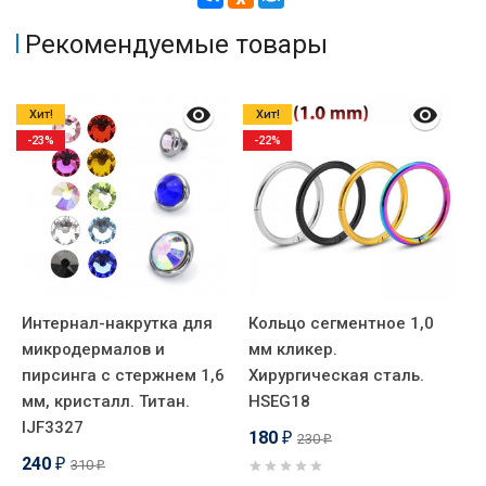
Рекомендуемые товары
Хит!
Хит!
-23%
-22%
Интернал-накрутка для
Кольцо сегментное 1,0
Ш
микродермалов и
мм кликер.
п
пирсинга с стержнем 1,6
Хирургическая сталь.
к
мм, кристалл. Титан.
HSEG18
Т
IJF3327
B
180
230
₽
₽
240
310
₽
₽