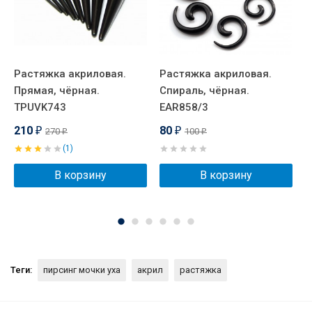
Растяжка акриловая.
Растяжка акриловая.
Р
Прямая, чёрная.
Спираль, чёрная.
С
TPUVK743
EAR858/3
п
210
80
270
100
₽
₽
₽
₽
(1)
В корзину
В корзину
Теги:
пирсинг мочки уха
акрил
растяжка