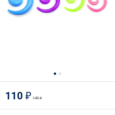
110
₽
140
₽