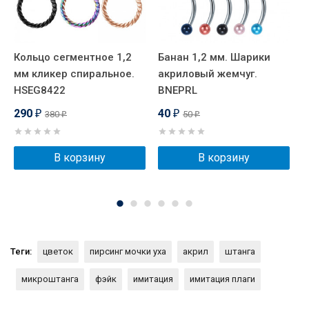
Кольцо сегментное 1,2
Банан 1,2 мм. Шарики
К
мм кликер спиральное.
акриловый жемчуг.
м
HSEG8422
BNEPRL
Х
H
290
40
380
50
₽
₽
₽
₽
В корзину
В корзину
Теги:
цветок
пирсинг мочки уха
акрил
штанга
микроштанга
фэйк
имитация
имитация плаги