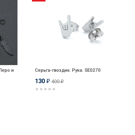
Перо и
Серьга-гвоздик. Рука. SE0270
130
400
₽
₽