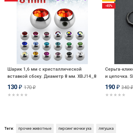
-45%
Шарик 1,6 мм с кристаллической
Серьга-клик
вставкой сбоку. Диаметр 8 мм. XBJ14_8
и цепочка. 
130
190
170
340
₽
₽
₽
Теги:
прочие животные
пирсинг мочки уха
лягушка