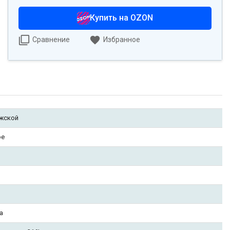
Купить на OZON
Сравнение
Избранное
жской
ое
а