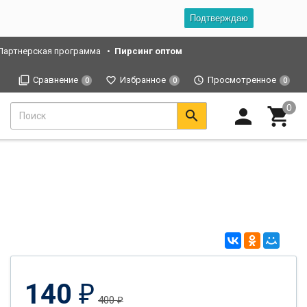
Подтверждаю
Партнерская программа
Пирсинг оптом
Сравнение
Избранное
Просмотренное
0
0
0
140
₽
400
₽