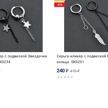
-42%
ер с подвеской Звездочка
Серьга-кликер с подвеской 
SK0234
кольцо. SK0251
240
410
₽
₽
₽