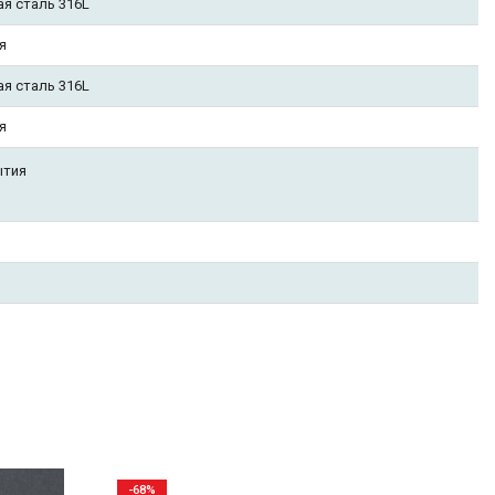
ая сталь 316L
я
ая сталь 316L
я
ытия
-68%