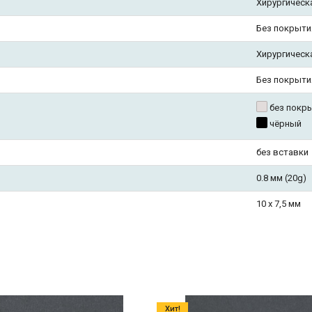
Хирургическ
Без покрыти
Хирургическ
Без покрыти
без покр
чёрный
без вставки
0.8 мм (20g)
10 х 7,5 мм
Хит!