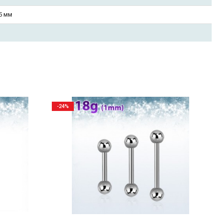
 5 мм
-24%