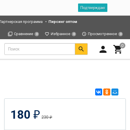
Подтверждаю
Партнерская программа
Пирсинг оптом
Сравнение
Избранное
Просмотренное
0
0
0
180
₽
230
₽