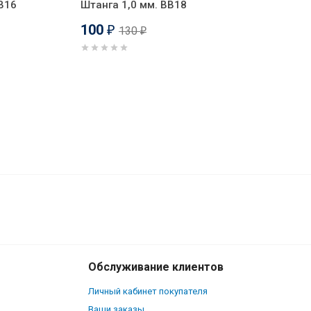
B16
Штанга 1,0 мм. BB18
100
130
₽
₽
230
₽
В корзину
180
₽
Обслуживание клиентов
Личный кабинет покупателя
Ваши заказы