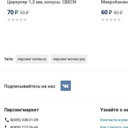
Циркуляр 1,2 мм, конусы. CBECN
Микробанан 
70
60
90
80
₽
₽
₽
₽
Теги:
пирсинг хеликса
пирсинг мочки уха
Серьга-гвоздик с подвеской. 
Подписывайтесь на нас
Пирсингмаркет
Узнайте о н
8(495) 308-31-09
Контакты и ре
8(909) 277-36-66
Как сделать за