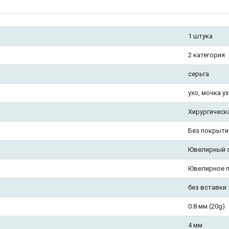
1 штука
2 категория
серьга
ухо, мочка ух
Хирургическ
Без покрыти
Ювелирный 
Ювелирное 
без вставки
0.8 мм (20g)
4 мм