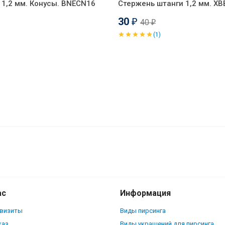
1,2 мм. Конусы. BNECN16
Стержень штанги 1,2 мм. XB
30
40
₽
₽
(1)
SE4411
ас
Информация
квизиты
Виды пирсинга
каз
Виды украшений для пирсинга