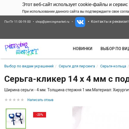
Этот веб-сайт использует cookie-файлы и сервис
При использовании данного сайта вы подтверждаете свое согла
Контакты и реквизи
Пн-Пт 11:00-19:00
shop@piercingmarket.ru
НОВИНКИ
ВЫБОР ПО В
Выбор по видам украшений
Серьги для пирсинга
Серьги-кольца
Серьга-кликер 14 х 4 мм с п
Ширина серьги - 4 мм. Толщина стержня 1 мм.Материал: Хирургич
Написать отзыв
-23%