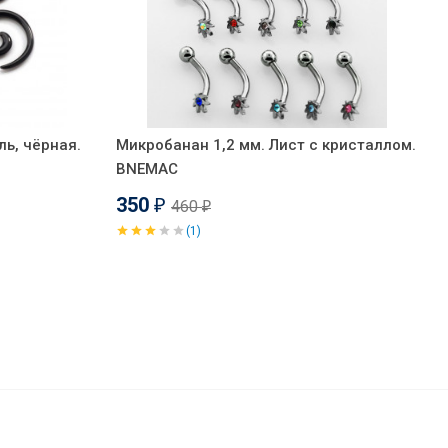
ь, чёрная.
Микробанан 1,2 мм. Лист с кристаллом.
BNEMAC
350
460
₽
₽
(1)
310
₽
В корзину