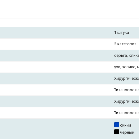
1 штука
2 категория
серьга, клик
ухо, хеликс, 
Хирургическ
Титановое п
Хирургическ
Титановое п
синий
чёрный