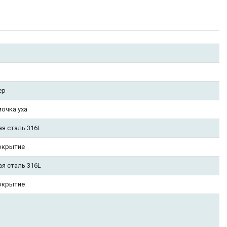
ер
мочка уха
ая сталь 316L
окрытие
ая сталь 316L
окрытие