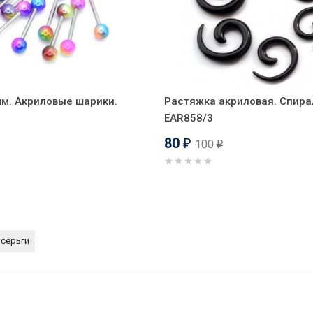
мм. Акриловые шарики.
Растяжка акриловая. Спирал
EAR858/3
80
100
₽
₽
 серьги
двеской-крестом, синее титановое