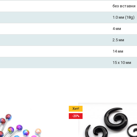
без вставки
1.0 мм (18g)
4 мм
2.5 мм
14 мм
15 х 10 мм
Хит!
-20%