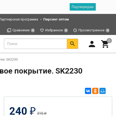
Подтверждаю
Партнерская программа
Пирсинг оптом
Сравнение
Избранное
Просмотренное
0
0
0
тие. SK2230
овое покрытие. SK2230
240
₽
310
₽