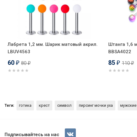
Лабрета 1,2 мм. Шарик матовый акрил.
Штанга 1,6 
LBUV4563
BBSA4022
60
85
80
110
₽
₽
₽
₽
Теги:
готика
крест
символ
пирсинг мочки уха
мужские
Серьга-кликер 14 х 4 мм с по
покрытие. SK2230
Подписывайтесь на нас