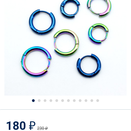
180
₽
230
₽