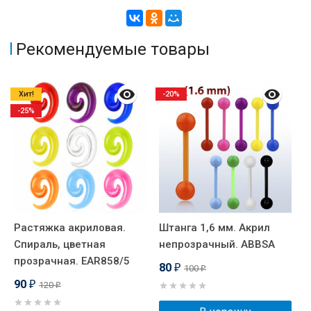
Рекомендуемые товары
Хит!
-20%
-25%
Растяжка акриловая.
Штанга 1,6 мм. Акрил
И
Спираль, цветная
непрозрачный. ABBSA
м
прозрачная. EAR858/5
I
80
100
₽
₽
90
120
₽
₽