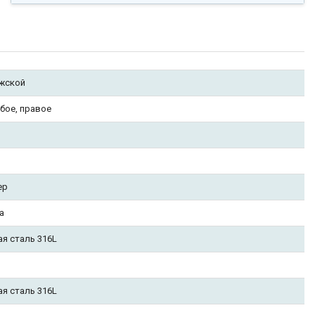
жской
бое, правое
ер
а
ая сталь 316L
ая сталь 316L