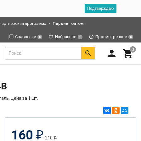
Подтверждаю
Партнерская программа
Пирсинг оптом
Сравнение
Избранное
Просмотренное
0
0
0
4B
аль. Цена за 1 шт.
160
₽
210
₽