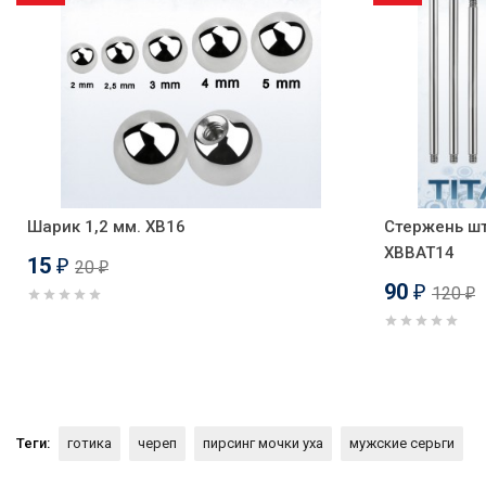
Шарик 1,2 мм. XB16
Стержень шт
XBBAT14
15
20
₽
₽
90
120
₽
₽
Теги:
готика
череп
пирсинг мочки уха
мужские серьги