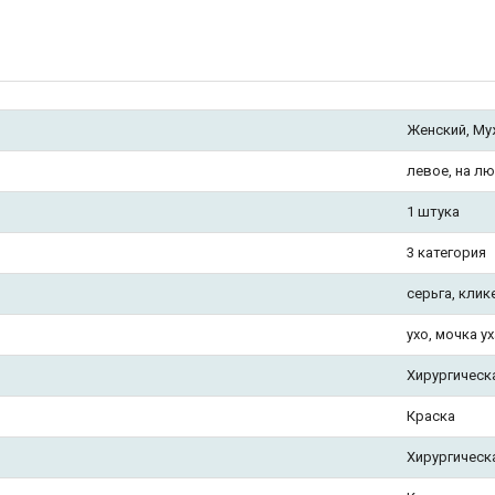
Женский, Му
левое, на лю
1 штука
3 категория
серьга, клик
ухо, мочка ух
Хирургическ
Краска
Хирургическ