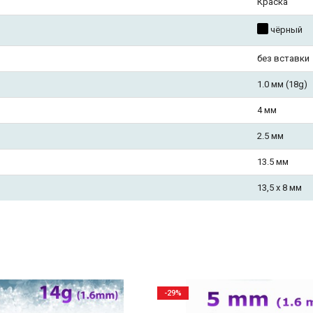
Краска
чёрный
без вставки
1.0 мм (18g)
4 мм
2.5 мм
13.5 мм
13,5 х 8 мм
-29%