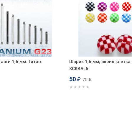
анги 1,6 мм. Титан.
Шарик 1,6 мм, акрил клетка 
XCKBAL5
50
70
₽
₽