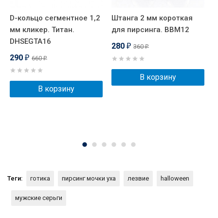
D-кольцо сегментное 1,2
Штанга 2 мм короткая
D
мм кликер. Титан.
для пирсинга. BBM12
м
DHSEGTA16
к
280
360
₽
₽
290
660
₽
₽
В корзину
В корзину
Теги:
готика
пирсинг мочки уха
лезвие
halloween
мужские серьги