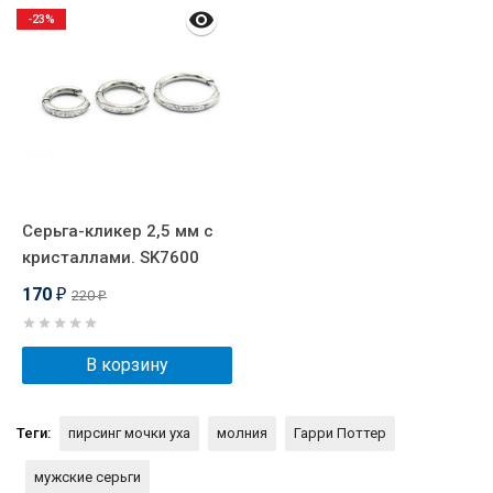
-23%
Серьга-кликер 2,5 мм с
кристаллами. SK7600
170
220
₽
₽
В корзину
Теги:
пирсинг мочки уха
молния
Гарри Поттер
мужские серьги