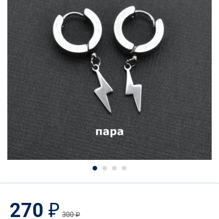
270
₽
300
₽