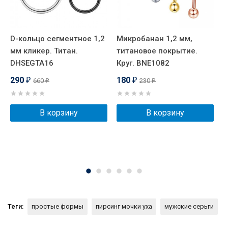
D-кольцо сегментное 1,2
Микробанан 1,2 мм,
Ш
мм кликер. Титан.
титановое покрытие.
д
DHSEGTA16
Круг. BNE1082
290
180
660
230
₽
₽
₽
₽
В корзину
В корзину
Теги:
простые формы
пирсинг мочки уха
мужские серьги