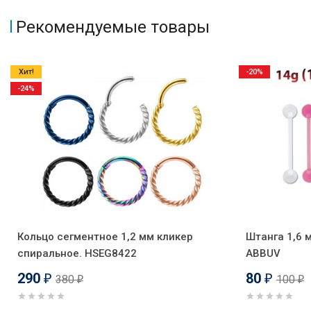
Рекомендуемые товары
Хит!
-20%
-24%
Кольцо сегментное 1,2 мм кликер
Штанга 1,6 
спиральное. HSEG8422
ABBUV
290
80
380
100
₽
₽
₽
₽