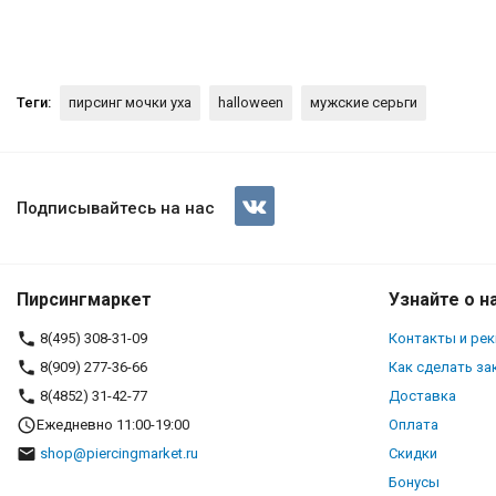
Теги:
пирсинг мочки уха
halloween
мужские серьги
Серьга-кликер с цепочкой. S
Подписывайтесь на нас
Пирсингмаркет
Узнайте о н
8(495) 308-31-09
Контакты и ре
8(909) 277-36-66
Как сделать за
8(4852) 31-42-77
Доставка
Ежедневно 11:00-19:00
Оплата
shop@piercingmarket.ru
Скидки
Бонусы