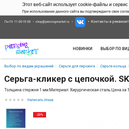
Этот веб-сайт использует cookie-файлы и сервис
При использовании данного сайта вы подтверждаете свое согла
Контакты и реквизи
Пн-Пт 11:00-19:00
shop@piercingmarket.ru
НОВИНКИ
ВЫБОР ПО В
Выбор по видам украшений
Серьги для пирсинга
Серьги-кольца
Серьга-кликер с цепочкой. S
Толщина стержня 1 мм.Материал: Хирургическая сталь.Цена за 1
Написать отзыв
-23%