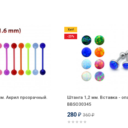
Хит!
-23%
мм. Акрил прозрачный.
Штанга 1,2 мм. Вставка - оп
BBSO30345
280
360
₽
₽