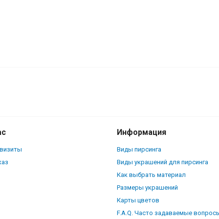
K9121
ас
Информация
квизиты
Виды пирсинга
каз
Виды украшений для пирсинга
Как выбрать материал
Размеры украшений
Карты цветов
F.A.Q. Часто задаваемые вопрос