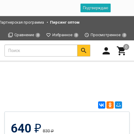
Подтверждаю
Партнерская программа
Пирсинг оптом
Сравнение
Избранное
Просмотренное
0
0
0
640
₽
830
₽