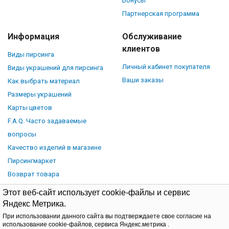
Бонусы
Партнерская программа
Информация
Обслуживание
клиентов
Виды пирсинга
Личный кабинет покупателя
Виды украшений для пирсинга
Ваши заказы
Как выбрать материал
Размеры украшений
Карты цветов
F.A.Q. Часто задаваемые
вопросы
Качество изделий в магазине
Пирсингмаркет
Возврат товара
Этот веб-сайт использует cookie-файлы и сервис
Яндекс Метрика.
При использовании данного сайта вы подтверждаете свое согласие на
© Piercingmarket.ru, 2026.
Политика обработки персональных
использование cookie-файлов, сервиса Яндекс.метрика .