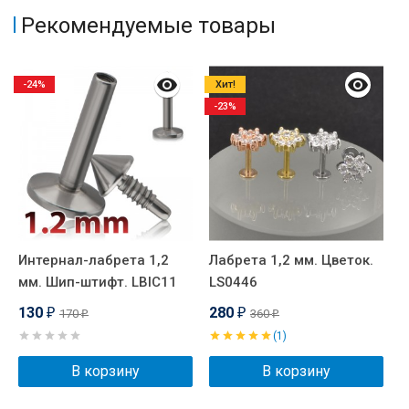
Рекомендуемые товары
-24%
Хит!
-23%
Интернал-лабрета 1,2
Лабрета 1,2 мм. Цветок.
D
мм. Шип-штифт. LBIC11
LS0446
м
D
130
280
170
360
₽
₽
₽
₽
(1)
В корзину
В корзину