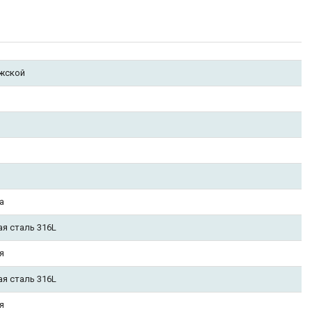
жской
а
ая сталь 316L
я
ая сталь 316L
я