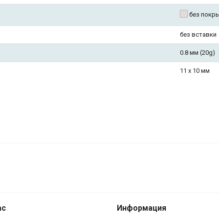
без покр
без вставки
0.8 мм (20g)
11 х 10 мм
. SE0374-2
ас
Информация