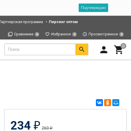
Подтверждаю
Партнерская программа
Пирсинг оптом
Сравнение
Избранное
Просмотренное
0
0
0
234
₽
260
₽