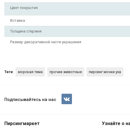
Цвет покрытия
Вставка
Толщина стержня
Размер декоративной части украшения
Теги:
морская тема
прочие животные
пирсинг мочки уха
Серьги-гвоздики. Пара. Акулы
Подписывайтесь на нас
Пирсингмаркет
Узнайте о н