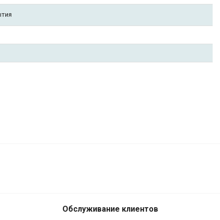
ытия
260
₽
В корзину
234
₽
Обслуживание клиентов