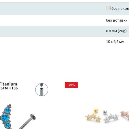
без покр
без вставки
0.8 мм (20g)
10 х 6,5 мм
-23%