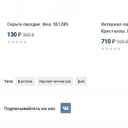
Серьга-гвоздик. Фея. SE1285
Интернал-ла
Кристаллы. 
130
300
₽
₽
710
920
₽
Теги:
фэнтези
пирсинг мочки уха
фея
Серьги-гвоздики. Пара. Феи. 
Подписывайтесь на нас