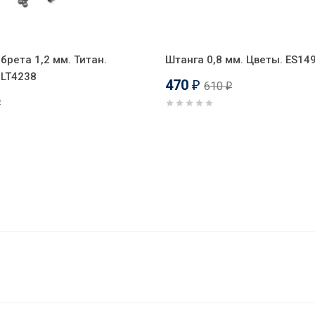
брета 1,2 мм. Титан.
Штанга 0,8 мм. Цветы. ES14
ILT4238
470
610
₽
₽
₽
SE1285-2