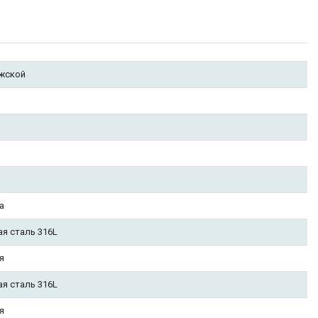
жской
а
ая сталь 316L
я
ая сталь 316L
я