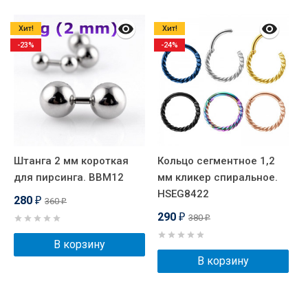
Хит!
Хит!
-23%
-24%
Штанга 2 мм короткая
Кольцо сегментное 1,2
Б
для пирсинга. BBM12
мм кликер спиральное.
а
HSEG8422
B
280
360
₽
₽
290
380
₽
₽
В корзину
В корзину