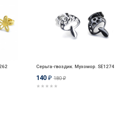
1262
Серьга-гвоздик. Мухомор. SE1274
140
180
₽
₽