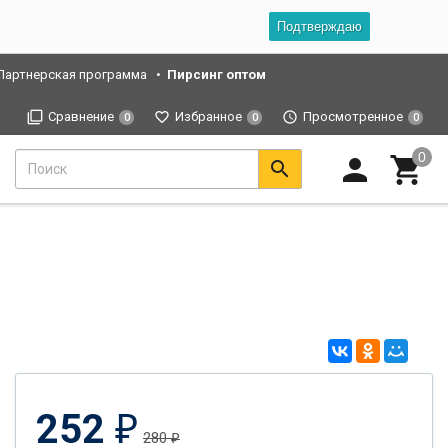
Подтверждаю
Партнерская программа
Пирсинг оптом
Сравнение
Избранное
Просмотренное
0
0
0
252
₽
280
₽