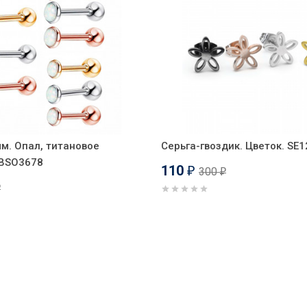
мм. Опал, титановое
Серьга-гвоздик. Цветок. SE
BBSO3678
110
300
₽
₽
₽