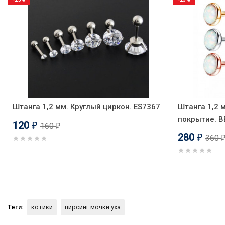
Штанга 1,2 мм. Круглый циркон. ES7367
Штанга 1,2 
покрытие. 
120
160
₽
₽
280
360
₽
Теги:
котики
пирсинг мочки уха