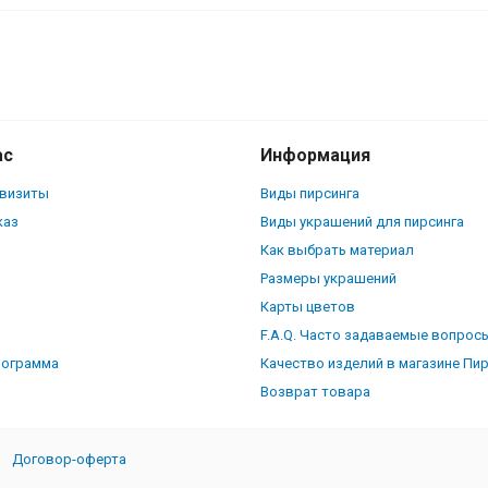
и. SE0354-2
ас
Информация
квизиты
Виды пирсинга
каз
Виды украшений для пирсинга
Как выбрать материал
Размеры украшений
Карты цветов
F.A.Q. Часто задаваемые вопрос
рограмма
Качество изделий в магазине Пи
Возврат товара
Договор-оферта