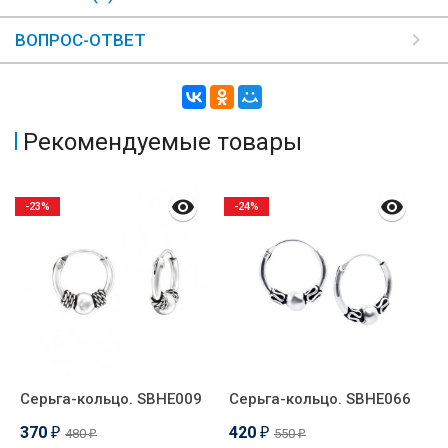
ВОПРОС-ОТВЕТ
Рекомендуемые товары
-23%
-24%
Серьга-кольцо. SBHE009
Серьга-кольцо. SBHE066
С
п
370
420
480
550
₽
₽
₽
₽
П