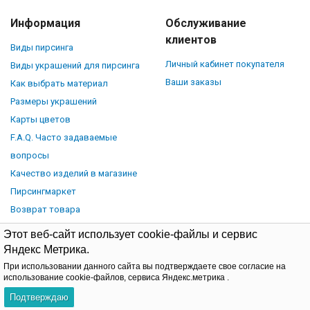
Информация
Обслуживание
клиентов
Виды пирсинга
Личный кабинет покупателя
Виды украшений для пирсинга
Ваши заказы
Как выбрать материал
Размеры украшений
Карты цветов
F.A.Q. Часто задаваемые
вопросы
Качество изделий в магазине
Пирсингмаркет
Возврат товара
Этот веб-сайт использует cookie-файлы и сервис
Яндекс Метрика.
При использовании данного сайта вы подтверждаете свое согласие на
© Piercingmarket.ru, 2026.
Политика обработки персональных
использование cookie-файлов, сервиса Яндекс.метрика .
данных
Договор-оферта
Подтверждаю