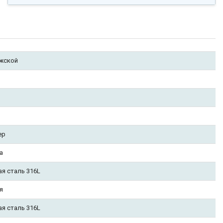
жской
ер
а
ая сталь 316L
я
ая сталь 316L