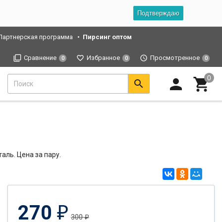
Подтверждаю
Партнерская программа
Пирсинг оптом
Сравнение
Избранное
Просмотренное
0
0
0
таль. Цена за пару.
270
₽
300
₽