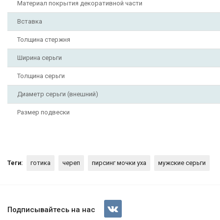
Материал покрытия декоративной части
Вставка
Толщина стержня
Ширина серьги
Толщина серьги
Диаметр серьги (внешний)
Размер подвески
Теги:
готика
череп
пирсинг мочки уха
мужские серьги
Серьги-кликеры с подвеской 
Подписывайтесь на нас