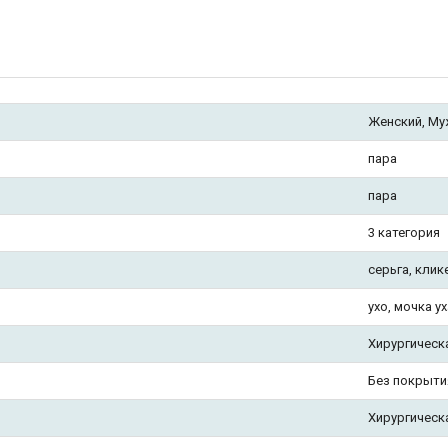
Женский, Му
пара
пара
3 категория
серьга, клик
ухо, мочка ух
Хирургическ
Без покрыти
Хирургическ