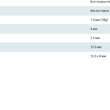
Без покрыти
без вставки
1.0 мм (18g)
4 мм
2.5 мм
13.5 мм
13,5 х 8 мм
Череп. Пара. SK5804-2