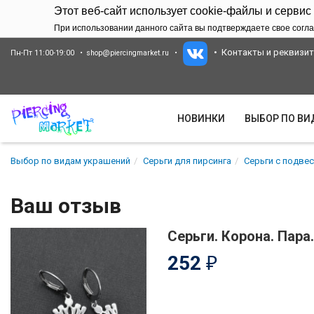
Этот веб-сайт использует cookie-файлы и сервис
При использовании данного сайта вы подтверждаете свое согла
Контакты и реквизи
Пн-Пт 11:00-19:00
shop@piercingmarket.ru
НОВИНКИ
ВЫБОР ПО В
Выбор по видам украшений
Серьги для пирсинга
Серьги с подве
Ваш отзыв
Серьги. Корона. Пара
252
₽