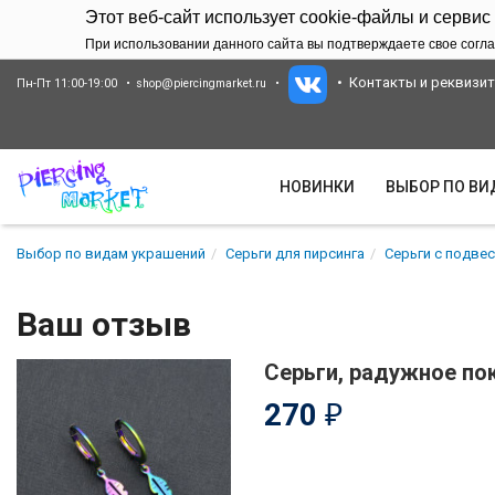
Этот веб-сайт использует cookie-файлы и сервис
При использовании данного сайта вы подтверждаете свое согла
Контакты и реквизи
Пн-Пт 11:00-19:00
shop@piercingmarket.ru
НОВИНКИ
ВЫБОР ПО В
Выбор по видам украшений
Серьги для пирсинга
Серьги с подве
Ваш отзыв
Серьги, радужное по
270
₽