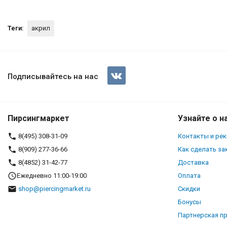
Теги:
акрил
Шарик 1,2 мм, акрил 3 мм. X
Подписывайтесь на нас
Пирсингмаркет
Узнайте о н
8(495) 308-31-09
Контакты и ре
8(909) 277-36-66
Как сделать за
8(4852) 31-42-77
Доставка
Ежедневно 11:00-19:00
Оплата
shop@piercingmarket.ru
Скидки
Бонусы
Партнерская п