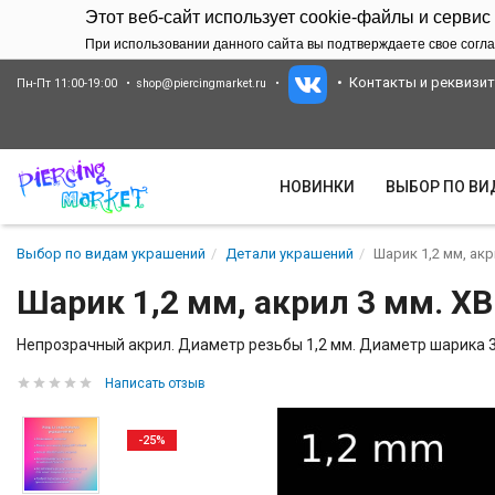
Этот веб-сайт использует cookie-файлы и сервис
При использовании данного сайта вы подтверждаете свое согла
Контакты и реквизи
Пн-Пт 11:00-19:00
shop@piercingmarket.ru
НОВИНКИ
ВЫБОР ПО В
Выбор по видам украшений
Детали украшений
Шарик 1,2 мм, ак
Шарик 1,2 мм, акрил 3 мм. X
Непрозрачный акрил. Диаметр резьбы 1,2 мм. Диаметр шарика 
Написать отзыв
-25%