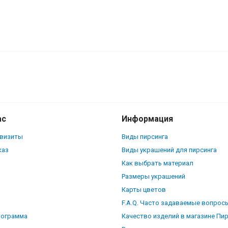
BUV637
ас
Информация
квизиты
Виды пирсинга
каз
Виды украшений для пирсинга
Как выбрать материал
Размеры украшений
Карты цветов
F.A.Q. Часто задаваемые вопрос
рограмма
Качество изделий в магазине Пи