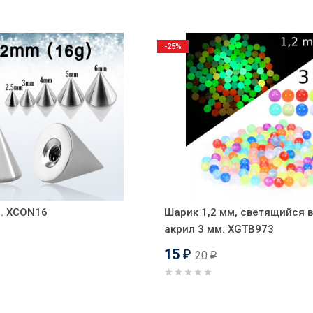
-25%
м. XCON16
Шарик 1,2 мм, светящийся в
акрил 3 мм. XGTB973
15
20
₽
₽