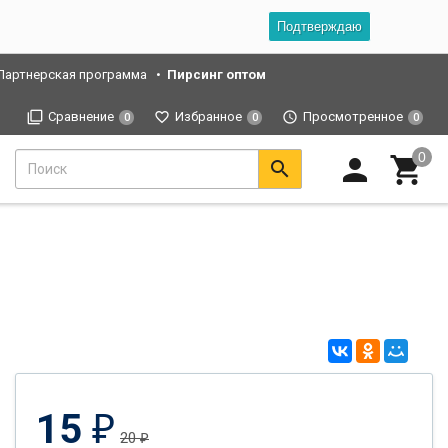
Подтверждаю
Партнерская программа
Пирсинг оптом
Сравнение
Избранное
Просмотренное
0
0
0
15
₽
20
₽