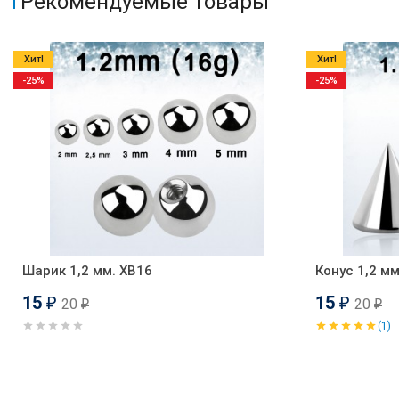
Рекомендуемые товары
Хит!
Хит!
-25%
-25%
Шарик 1,2 мм. XB16
Конус 1,2 м
15
15
20
20
₽
₽
₽
₽
(1)