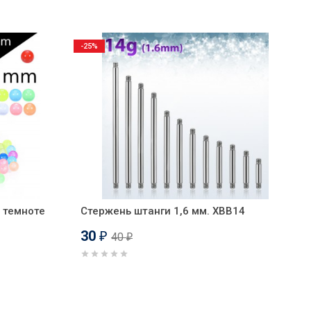
-25%
 темноте
Стержень штанги 1,6 мм. XBB14
30
40
₽
₽