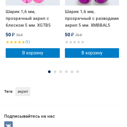
Шарик 1,6 мм,
Шарик 1,6 мм,
С
прозрачный акрил с
прозрачный с разводами
X
блеском 5 мм. XGTB5
акрил 5 мм. XMBBAL5
50
50
70
70
₽
₽
₽
₽
(1)
В корзину
В корзину
Теги:
акрил
Подписывайтесь на нас