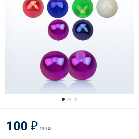
100
₽
130
₽