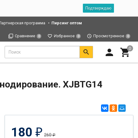
Подтверждаю
Партнерская программа
Пирсинг оптом
Сравнение
Избранное
Просмотренное
0
0
0
 анодирование. XJBTG14
180
₽
260
₽