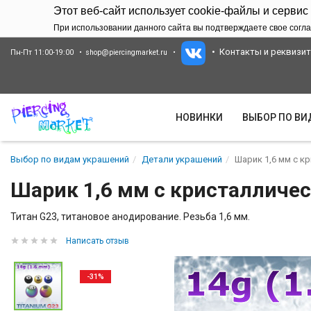
Этот веб-сайт использует cookie-файлы и сервис
При использовании данного сайта вы подтверждаете свое согла
Контакты и реквизи
Пн-Пт 11:00-19:00
shop@piercingmarket.ru
НОВИНКИ
ВЫБОР ПО В
Выбор по видам украшений
Детали украшений
Шарик 1,6 мм с к
Шарик 1,6 мм с кристалличес
Титан G23, титановое анодирование. Резьба 1,6 мм.
Написать отзыв
-31%