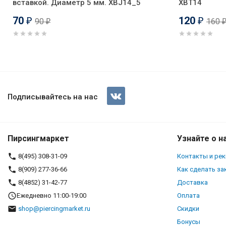
вставкой. Диаметр 5 мм. XBJ14_5
XBT14
70
120
90
160
₽
₽
₽
Шарик 1,6 мм с кристаллическ
анодирование. XJBTG14
Подписывайтесь на нас
Пирсингмаркет
Узнайте о н
8(495) 308-31-09
Контакты и ре
8(909) 277-36-66
Как сделать за
8(4852) 31-42-77
Доставка
Ежедневно 11:00-19:00
Оплата
shop@piercingmarket.ru
Скидки
Бонусы