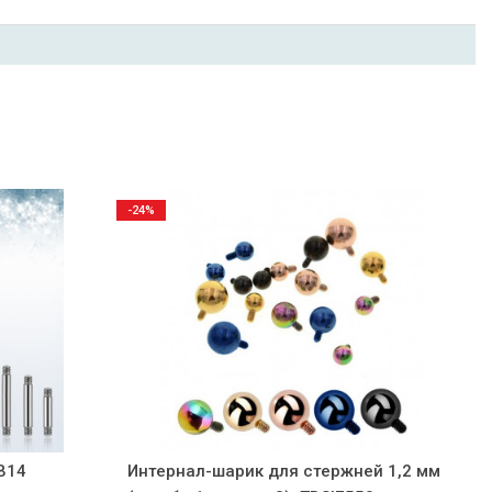
-24%
B14
Интернал-шарик для стержней 1,2 мм