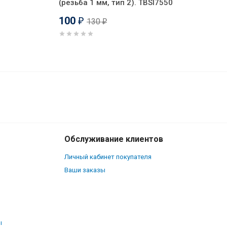
(резьба 1 мм, тип 2). TBSI7550
100
130
₽
₽
260
₽
В корзину
180
₽
Обслуживание клиентов
Личный кабинет покупателя
Ваши заказы
ы