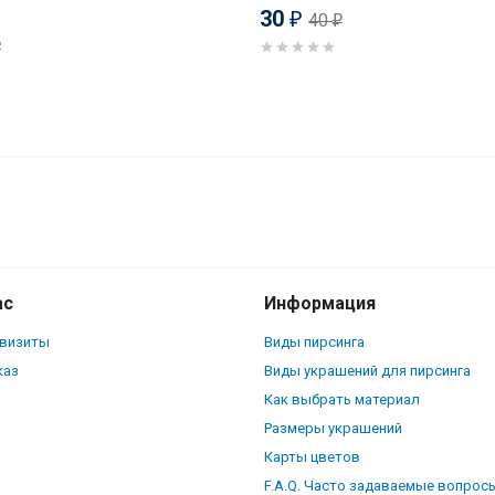
30
40
₽
₽
₽
ой вставкой. Титан, золотое
ас
Информация
квизиты
Виды пирсинга
каз
Виды украшений для пирсинга
Как выбрать материал
Размеры украшений
Карты цветов
F.A.Q. Часто задаваемые вопрос