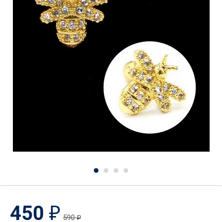
450
₽
590
₽