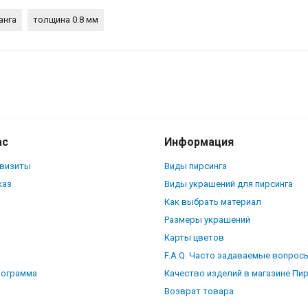
анга
толщина 0.8 мм
278
ас
Информация
квизиты
Виды пирсинга
каз
Виды украшений для пирсинга
Как выбрать материал
Размеры украшений
Карты цветов
F.A.Q. Часто задаваемые вопрос
рограмма
Качество изделий в магазине Пи
Возврат товара