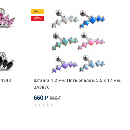
Хит!
-24%
R4343
Штанга 1,2 мм. Пять опалов, 5,5 х 17 мм.
JA3876
660
860
₽
₽