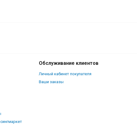
540
₽
В корзину
410
₽
Обслуживание клиентов
Личный кабинет покупателя
Ваши заказы
ы
рсингмаркет