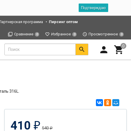
Подтверждаю
Партнерская программа
Пирсинг оптом
Сравнение
Избранное
Просмотренное
0
0
0
таль 316L.
410
₽
540
₽