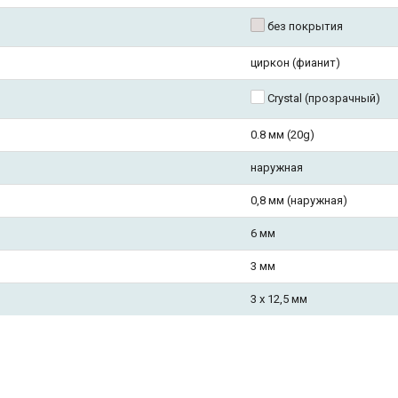
без покрытия
циркон (фианит)
Crystal (прозрачный)
0.8 мм (20g)
наружная
0,8 мм (наружная)
6 мм
3 мм
3 х 12,5 мм