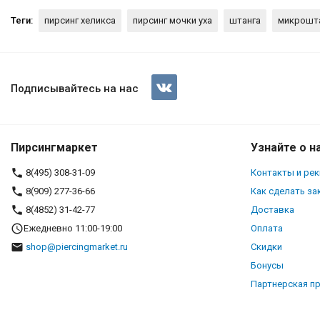
Теги:
пирсинг хеликса
пирсинг мочки уха
штанга
микрошт
Штанга 0,8 мм. Цирконы. ES2
Подписывайтесь на нас
Пирсингмаркет
Узнайте о н
8(495) 308-31-09
Контакты и ре
8(909) 277-36-66
Как сделать за
8(4852) 31-42-77
Доставка
Ежедневно 11:00-19:00
Оплата
shop@piercingmarket.ru
Скидки
Бонусы
Партнерская п