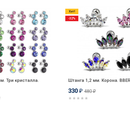
Хит!
-32%
мм. Три кристалла.
Штанга 1,2 мм. Корона. BBE
330
480
₽
₽
₽