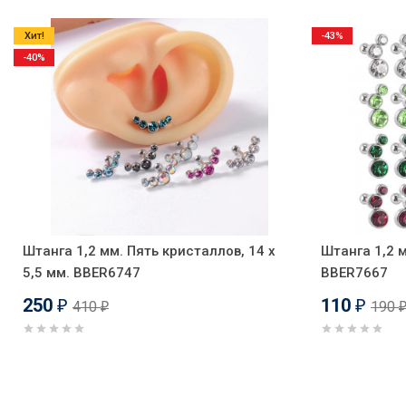
Хит!
-43%
-40%
Штанга 1,2 мм. Пять кристаллов, 14 х
Штанга 1,2 
5,5 мм. BBER6747
BBER7667
250
110
410
190
₽
₽
₽