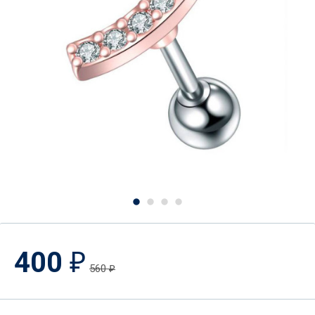
400
₽
560
₽