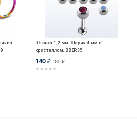
ликер.
Штанга 1,2 мм. Шарик 4 мм с
18
кристаллом. BBER35
140
180
₽
₽
300
₽
В корзину
230
₽