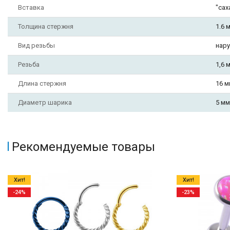
Вставка
"сах
Толщина стержня
1.6 
Вид резьбы
нар
Резьба
1,6 
Длина стержня
16 м
Диаметр шарика
5 мм
Рекомендуемые товары
Хит!
Хит!
-24%
-23%