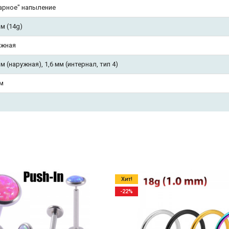
арное" напыление
мм (14g)
ужная
мм (наружная), 1,6 мм (интернал, тип 4)
м
Хит!
-22%