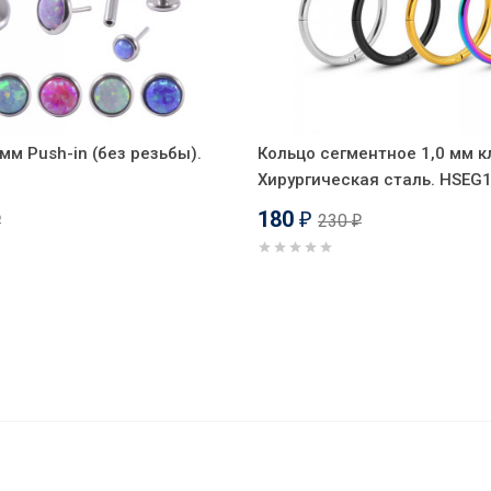
мм Push-in (без резьбы).
Кольцо сегментное 1,0 мм к
Хирургическая сталь. HSEG
180
230
₽
₽
₽
рики", титановое покрытие. BBASHB