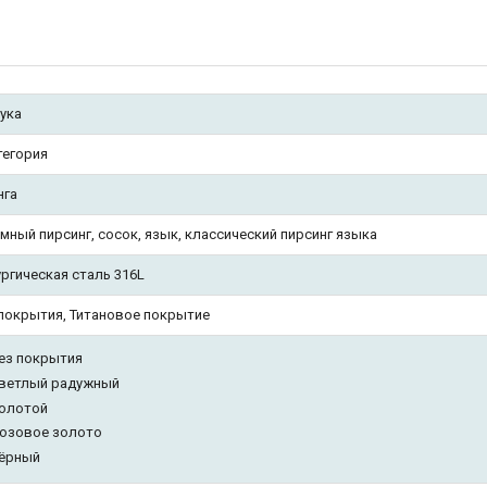
ука
тегория
нга
мный пирсинг, сосок, язык, классический пирсинг языка
ргическая сталь 316L
покрытия, Титановое покрытие
ез покрытия
ветлый радужный
олотой
озовое золото
ёрный