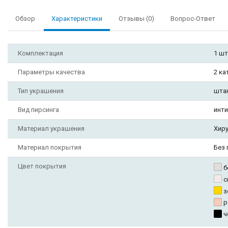
Обзор
Характеристики
Отзывы (0)
Вопрос-Ответ
Комплектация
1 шт
Параметры качества
2 ка
Тип украшения
шта
Вид пирсинга
инти
Материал украшения
Хиру
Материал покрытия
Без 
Цвет покрытия
б
с
з
р
ч