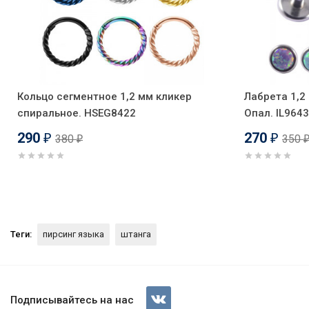
Кольцо сегментное 1,2 мм кликер
Лабрета 1,2 
спиральное. HSEG8422
Опал. IL9643
290
270
380
350
₽
₽
₽
Теги:
пирсинг языка
штанга
Штанга 1,6 мм. "Сахарные ша
Подписывайтесь на нас