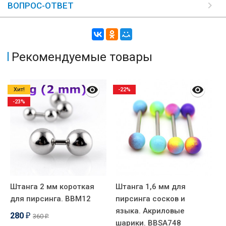
ВОПРОС-ОТВЕТ
Рекомендуемые товары
Хит!
-22%
-23%
Штанга 2 мм короткая
Штанга 1,6 мм для
Л
для пирсинга. BBM12
пирсинга сосков и
м
языка. Акриловые
L
280
360
₽
₽
шарики. BBSA748