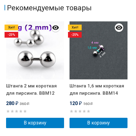
Рекомендуемые товары
Хит!
Хит!
-23%
-25%
Штанга 2 мм короткая
Штанга 1,6 мм короткая
И
для пирсинга. BBM12
для пирсинга. BBM14
д
А
280
120
360
160
₽
₽
₽
₽
В корзину
В корзину