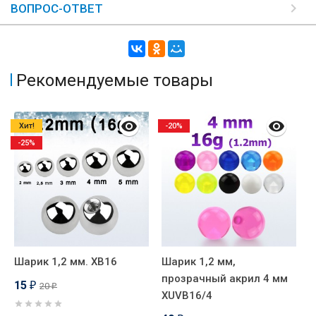
ВОПРОС-ОТВЕТ
Рекомендуемые товары
Хит!
-20%
-25%
Шарик 1,2 мм. XB16
Шарик 1,2 мм,
Ш
прозрачный акрил 4 мм
с
15
20
₽
₽
XUVB16/4
а