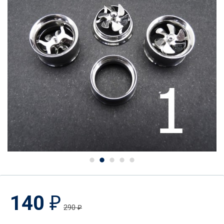
140
₽
290
₽