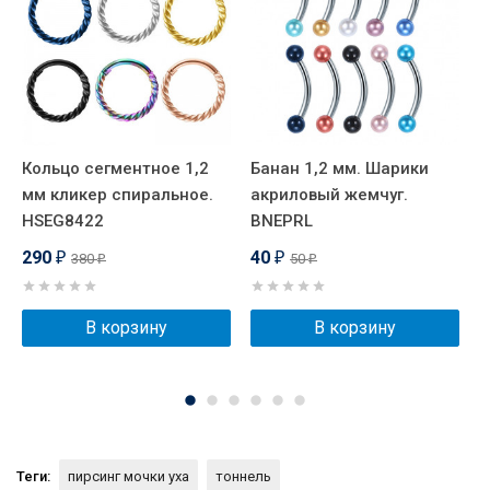
Кольцо сегментное 1,2
Банан 1,2 мм. Шарики
К
мм кликер спиральное.
акриловый жемчуг.
м
HSEG8422
BNEPRL
Х
H
290
40
380
50
₽
₽
₽
₽
В корзину
В корзину
Теги:
пирсинг мочки уха
тоннель