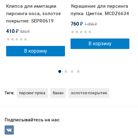
Клипса для имитации
Украшение для пирсинга
У
пирсинга носа, золотое
пупка. Цветок. MCDZ6634
п
покрытие. SEPR0619
760
1 090
₽
₽
410
530
₽
₽
В корзину
В корзину
Теги:
пирсинг пупка
банан
золотое покрытие
Подписывайтесь на нас