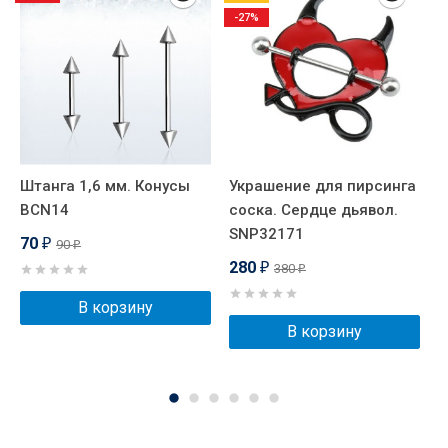
-27%
Штанга 1,6 мм. Конусы
Украшение для пирсинга
D
BCN14
соска. Сердце дьявол.
Ш
SNP32171
D
70
90
₽
₽
280
380
₽
₽
В корзину
В корзину