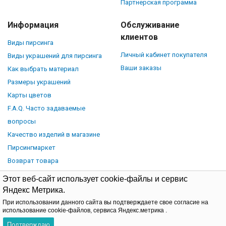
Партнерская программа
Информация
Обслуживание
клиентов
Виды пирсинга
Личный кабинет покупателя
Виды украшений для пирсинга
Ваши заказы
Как выбрать материал
Размеры украшений
Карты цветов
F.A.Q. Часто задаваемые
вопросы
Качество изделий в магазине
Пирсингмаркет
Возврат товара
Этот веб-сайт использует cookie-файлы и сервис
Яндекс Метрика.
При использовании данного сайта вы подтверждаете свое согласие на
© Piercingmarket.ru, 2026.
Политика обработки персональных
использование cookie-файлов, сервиса Яндекс.метрика .
данных
Договор-оферта
Подтверждаю