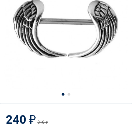
240
₽
310
₽