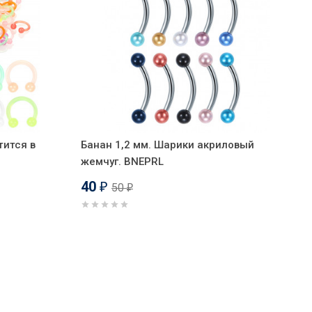
тится в
Банан 1,2 мм. Шарики акриловый
жемчуг. BNEPRL
40
50
₽
₽