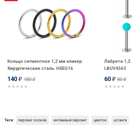
Кольцо сегментное 1,2 мм кликер.
Лабрета 1,2
Хирургическая сталь. HSEG16
LBUV4563
140
60
180
80
₽
₽
₽
₽
Теги:
пирсинг сосков
интимный пирсинг
цветок
штанга