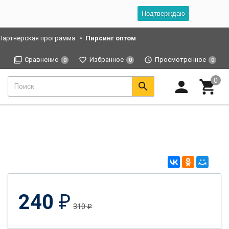
Подтверждаю
Партнерская программа
Пирсинг оптом
Сравнение
Избранное
Просмотренное
0
0
0
240
₽
310
₽