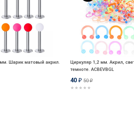
 мм. Шарик матовый акрил.
Циркуляр 1,2 мм. Акрил, све
темноте. ACBEVBGL
40
50
₽
₽