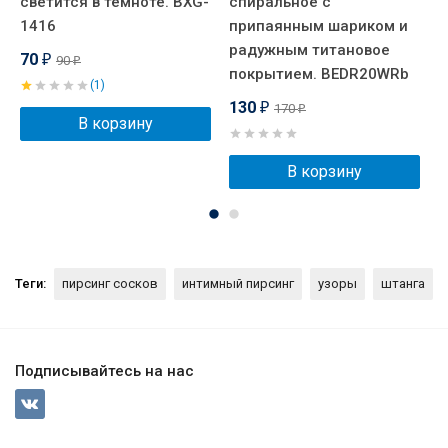
светится в темноте. BXG-
спиральное с
д
1416
припаянным шариком и
с
радужным титановое
а
70
90
₽
₽
покрытием. BEDR20WRb
(1)
130
170
₽
₽
В корзину
В корзину
Теги:
пирсинг сосков
интимный пирсинг
узоры
штанга
Подписывайтесь на нас