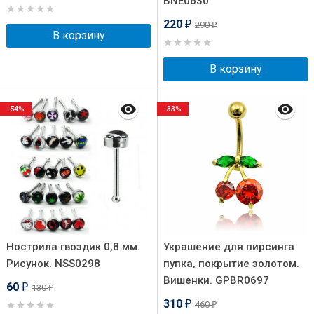
BNE0630
220
290
₽
₽
В корзину
В корзину
-54%
-33%
Нострила гвоздик 0,8 мм.
Украшение для пирсинга
Рисунок. NSS0298
пупка, покрытие золотом.
Вишенки. GPBR0697
60
130
₽
₽
310
460
₽
₽