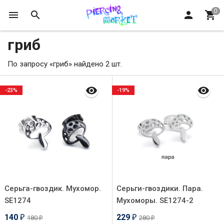
гриб
По запросу «гриб» найдено 2 шт.
-23%
-19%
Серьга-гвоздик. Мухомор.
Серьги-гвоздики. Пара.
SE1274
Мухоморы. SE1274-2
140
229
180
280
₽
₽
₽
₽