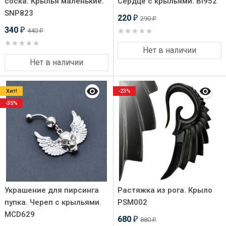
соска. Крылья маленькие.
Сердце с крыльями. BI952
SNP823
220
290
₽
₽
340
440
₽
₽
Нет в наличии
Нет в наличии
Хит!
-23%
-35%
Украшение для пирсинга
Растяжка из рога. Крыло
пупка. Череп с крыльями.
PSM002
MCD629
680
880
₽
₽