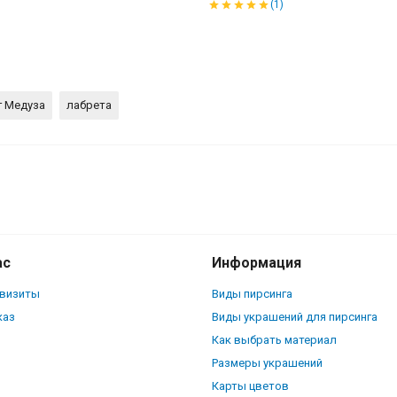
(1)
г Медуза
лабрета
рик-штифт с кристаллической
ас
Информация
квизиты
Виды пирсинга
каз
Виды украшений для пирсинга
Как выбрать материал
Размеры украшений
Карты цветов