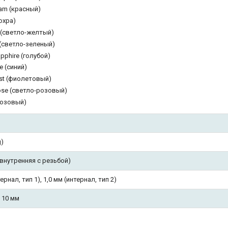
iam (красный)
охра)
l (светло-желтый)
 (светло-зеленый)
apphire (голубой)
e (синий)
st (фиолетовый)
Rose (светло-розовый)
розовый)
g)
(внутренняя с резьбой)
ернал, тип 1), 1,0 мм (интернал, тип 2)
, 10 мм