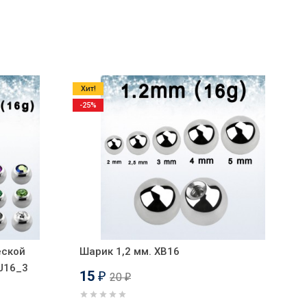
Хит!
-25%
еской
Шарик 1,2 мм. XB16
BJ16_3
15
20
₽
₽