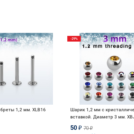
-29%
бреты 1,2 мм. XLB16
Шарик 1,2 мм с кристаллич
вставкой. Диаметр 3 мм. X
50
70
₽
₽