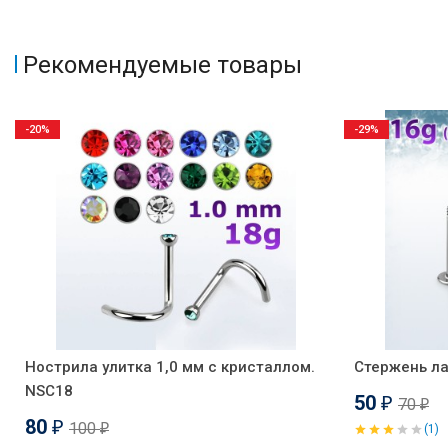
Рекомендуемые товары
-20%
-29%
Нострила улитка 1,0 мм с кристаллом.
Стержень ла
NSC18
50
70
₽
₽
80
100
₽
(1)
₽