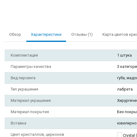
Обзор
Характеристики
Отзывы (1)
Карта цветов кри
Комплектация
1 штука
Параметры качества
3 категор
Вид пирсинга
губа, мадо
Тип украшения
лабрета
Материал украшения
Хирургиче
Материал покрытия
Без покры
Вставка
ювелирно
Цвет кристаллов, цирконов
Crystal