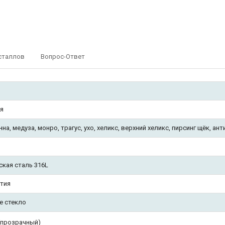
сталлов
Вопрос-Ответ
ия
нна, медуза, монро, трагус, ухо, хеликс, верхний хеликс, пирсинг щёк, ант
ская сталь 316L
тия
е стекло
 (прозрачный)