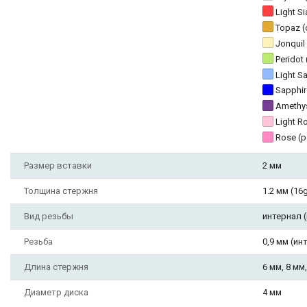
Light S
Topaz (
Jonqui
Peridot
Light S
Sapphir
Amethy
Light 
Rose (
Размер вставки
2 мм
Толщина стержня
1.2 мм (16
Вид резьбы
интернал 
Резьба
0,9 мм (инт
Длина стержня
6 мм, 8 мм
Диаметр диска
4 мм