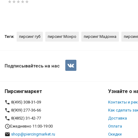
Теги:
пирсинг губ
пирсинг Монро
пирсинг Мадонна
пирсин
Интернал-лабрета 1,2 мм. Ша
вставкой. LBIC
Подписывайтесь на нас
(1)
Пирсингмаркет
Узнайте о н
8(495) 308-31-09
Контакты и ре
8(909) 277-36-66
Как сделать за
8(4852) 31-42-77
Доставка
Ежедневно 11:00-19:00
Оплата
shop@piercingmarket.ru
Скидки