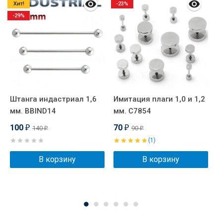
Хит!
-23%
-29%
Штанга индастриал 1,6
Имитация плаги 1,0 и 1,2
Ц
мм. BBIND14
мм. C7854
р
п
100
70
140
90
₽
₽
₽
₽
(1)
В корзину
В корзину