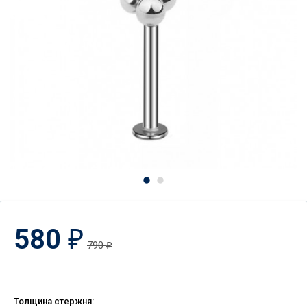
580
₽
790
₽
Толщина стержня: