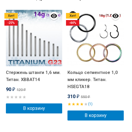
Хит!
Хит!
-25%
-44%
Стержень штанги 1,6 мм.
Кольцо сегментное 1,0
Л
Титан. XBBAT14
мм кликер. Титан.
(
HSEGTA18
I
90
120
₽
₽
310
550
₽
₽
(1)
В корзину
В корзину