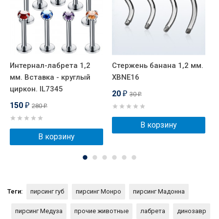
Интернал-лабрета 1,2
Стержень банана 1,2 мм.
Н
мм. Вставка - круглый
XBNE16
к
циркон. IL7345
в
20
30
₽
₽
150
280
₽
₽
В корзину
В корзину
Теги:
пирсинг губ
пирсинг Монро
пирсинг Мадонна
пирсинг Медуза
прочие животные
лабрета
динозавр