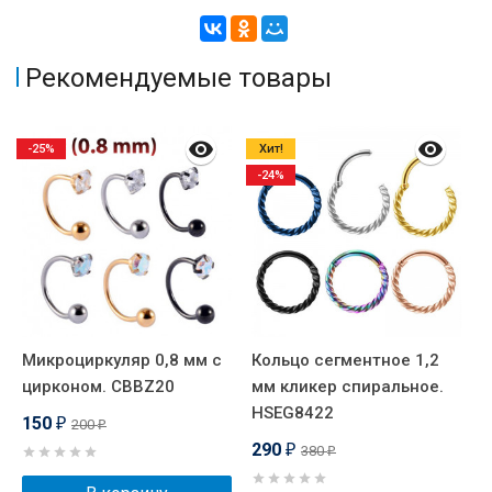
Рекомендуемые товары
-25%
Хит!
-24%
Микроциркуляр 0,8 мм с
Кольцо сегментное 1,2
К
цирконом. CBBZ20
мм кликер спиральное.
м
HSEG8422
Х
150
200
₽
₽
H
290
380
₽
₽