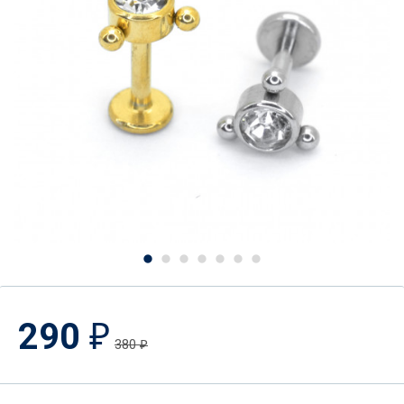
290
₽
380
₽