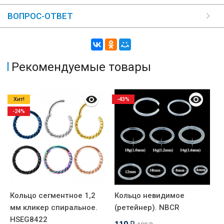
ВОПРОС-ОТВЕТ
Рекомендуемые товары
Хит!
-43%
-24%
Кольцо сегментное 1,2
Кольцо невидимое
И
мм кликер спиральное.
(ретейнер). NBCR
Ц
HSEG8422