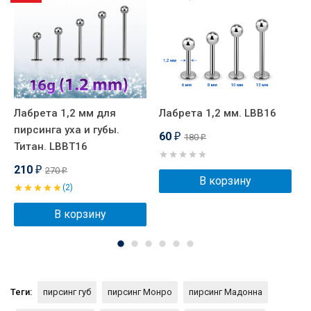
Лабрета 1,2 мм для
Лабрета 1,2 мм. LBB16
И
пирсинга уха и губы.
Т
60
180
₽
₽
Титан. LBBT16
210
270
₽
₽
В корзину
(2)
В корзину
Теги:
пирсинг губ
пирсинг Монро
пирсинг Мадонна