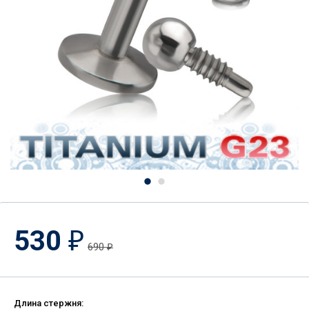
530
₽
690
₽
Длина стержня: