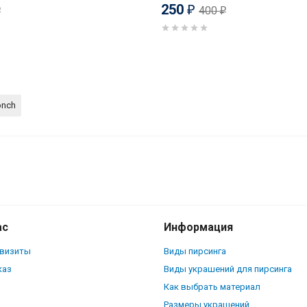
250
400
₽
₽
₽
onch
сталл. ILSR1602
ас
Информация
квизиты
Виды пирсинга
каз
Виды украшений для пирсинга
Как выбрать материал
Размеры украшений