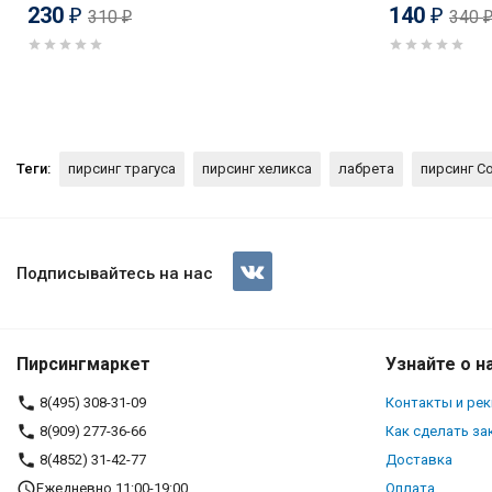
230
140
310
340
₽
₽
₽
Теги:
пирсинг трагуса
пирсинг хеликса
лабрета
пирсинг C
Интернал-лабрета 1,2 мм. Кри
Подписывайтесь на нас
Пирсингмаркет
Узнайте о н
8(495) 308-31-09
Контакты и ре
8(909) 277-36-66
Как сделать за
8(4852) 31-42-77
Доставка
Ежедневно 11:00-19:00
Оплата