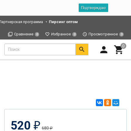
Подтверждаю
Партнерская программа
Пирсинг оптом
Сравнение
Избранное
Просмотренное
0
0
0
520
₽
680
₽