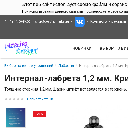
Этот веб-сайт использует cookie-файлы и сервис
При использовании данного сайта вы подтверждаете свое согла
Контакты и реквизи
Пн-Пт 11:00-19:00
shop@piercingmarket.ru
НОВИНКИ
ВЫБОР ПО В
Выбор по видам украшений
Лабреты
Интернал-лабрета 1,2 мм. К
Интернал-лабрета 1,2 мм. Кр
Толщина стержня 1,2 мм. Шарик-штифт вставляется в стержень. 
Написать отзыв
-24%