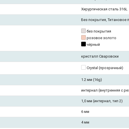
Хирургическая сталь 316L
Без покрытия, Титановое 
без покрытия
розовое золото
чёрный
кристалл Сваровски
Crystal (прозрачный)
1.2 мм (16g)
интернал (внутренняя с ре
1,0 мм (интернал, тип 2)
6 мм
4 мм