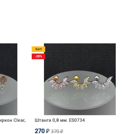
Хит!
-28%
ркон Clear,
Штанга 0,8 мм. ES0734
270
370
₽
₽