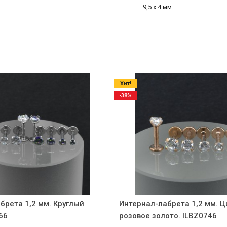
9,5 х 4 мм
Хит!
-38%
брета 1,2 мм. Круглый
Интернал-лабрета 1,2 мм. Ци
66
розовое золото. ILBZ0746