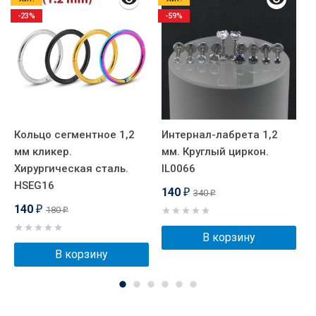
-23%
-59%
Кольцо сегментное 1,2
Интернал-лабрета 1,2
У
мм кликер.
мм. Круглый циркон.
п
Хирургическая сталь.
IL0066
к
HSEG16
140
340
₽
₽
140
180
₽
₽
В корзину
В корзину